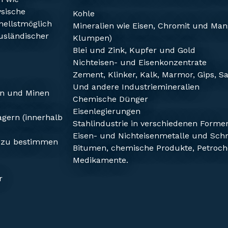
ysische
Kohle
nellstmöglich
Mineralien wie Eisen, Chromit und Man
usländischer
Klumpen)
Blei und Zink, Kupfer und Gold
Nichteisen- und Eisenkonzentrate
Zement, Klinker, Kalk, Marmor, Gips, Sa
Und andere Industriemineralien
en und Minen
Chemische Dünger
Eisenlegierungen
gern (innerhalb
Stahlindustrie in verschiedenen Forme
Eisen- und Nichteisenmetalle und Schr
g zu bestimmen
Bitumen, chemische Produkte, Petroch
Medikamente.
r