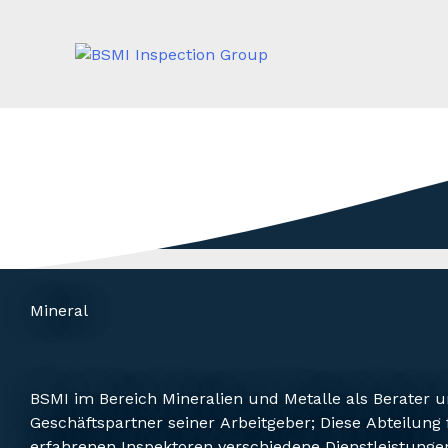
Mineral
BSMI im Bereich Mineralien und Metalle als Berater 
Geschäftspartner seiner Arbeitgeber; Diese Abteilung 
erfahrenen Inspektoren verschiedene Dienstleistunge